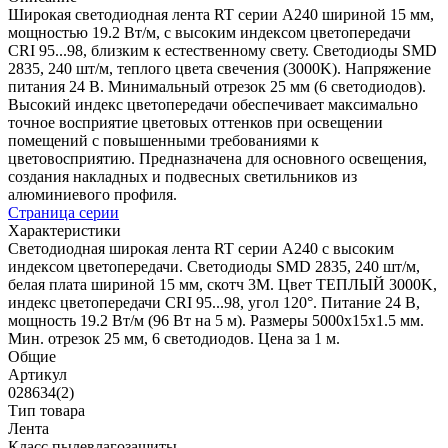
Широкая светодиодная лента RT серии A240 шириной 15 мм,
мощностью 19.2 Вт/м, с высоким индексом цветопередачи
CRI 95...98, близким к естественному свету. Светодиоды SMD
2835, 240 шт/м, теплого цвета свечения (3000K). Напряжение
питания 24 В. Минимальный отрезок 25 мм (6 светодиодов).
Высокий индекс цветопередачи обеспечивает максимально
точное восприятие цветовых оттенков при освещении
помещений с повышенными требованиями к
цветовосприятию. Предназначена для основного освещения,
создания накладных и подвесных светильников из
алюминиевого профиля.
Страница серии
Характеристики
Светодиодная широкая лента RT серии A240 с высоким
индексом цветопередачи. Светодиоды SMD 2835, 240 шт/м,
белая плата шириной 15 мм, скотч 3М. Цвет ТЕПЛЫЙ 3000K,
индекс цветопередачи CRI 95...98, угол 120°. Питание 24 В,
мощность 19.2 Вт/м (96 Вт на 5 м). Размеры 5000х15х1.5 мм.
Мин. отрезок 25 мм, 6 светодиодов. Цена за 1 м.
Общие
Артикул
028634(2)
Тип товара
Лента
Класс пылевлагозащиты