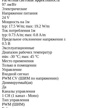
Расчетная световая эффективность
97 лм/Вт
Электрические
Напряжение питания
24 V
Мощность на 1м
typ: 17.5 W/m; max: 19.2 W/m
Ток потребления 1м
typ: 0.73 A/m; max: 0.8 A/m
Предельное отклонение напряжения ±
0.5 В
Эксплуатационные
Диапазон рабочих температур
min: -30 °C; max: 45 °C
Место применения
Только в помещении
Управление
Входной сигнал
PWM СV (ШИМ по напряжению)
Диммируемый(ая)
Да
Каналы управления
1 CH (1 канал - Mono)
Тип управления
PWM (ШИМ)