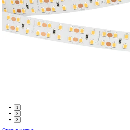
1
2
3
Страница серии