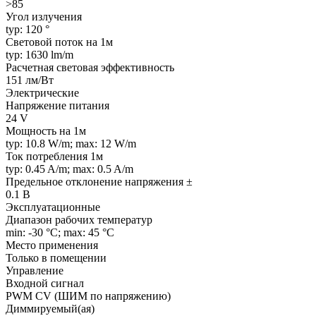
>85
Угол излучения
typ: 120 °
Световой поток на 1м
typ: 1630 lm/m
Расчетная световая эффективность
151 лм/Вт
Электрические
Напряжение питания
24 V
Мощность на 1м
typ: 10.8 W/m; max: 12 W/m
Ток потребления 1м
typ: 0.45 A/m; max: 0.5 A/m
Предельное отклонение напряжения ±
0.1 В
Эксплуатационные
Диапазон рабочих температур
min: -30 °C; max: 45 °C
Место применения
Только в помещении
Управление
Входной сигнал
PWM СV (ШИМ по напряжению)
Диммируемый(ая)