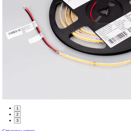
1
2
3
Страница серии