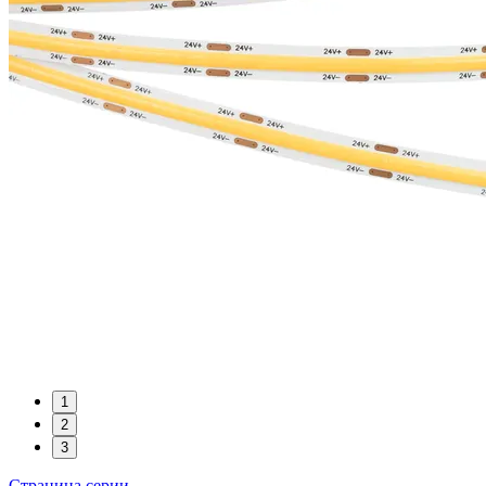
1
2
3
Страница серии