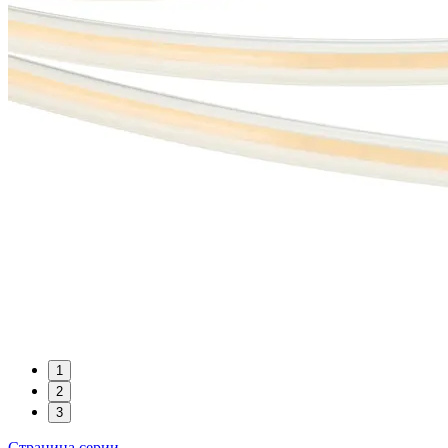
1
2
3
Страница серии