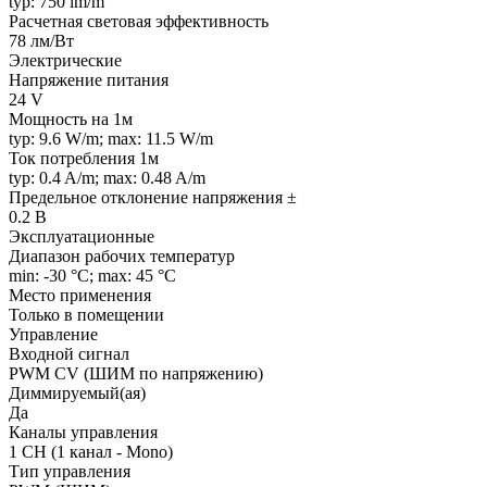
typ: 750 lm/m
Расчетная световая эффективность
78 лм/Вт
Электрические
Напряжение питания
24 V
Мощность на 1м
typ: 9.6 W/m; max: 11.5 W/m
Ток потребления 1м
typ: 0.4 A/m; max: 0.48 A/m
Предельное отклонение напряжения ±
0.2 В
Эксплуатационные
Диапазон рабочих температур
min: -30 °C; max: 45 °C
Место применения
Только в помещении
Управление
Входной сигнал
PWM СV (ШИМ по напряжению)
Диммируемый(ая)
Да
Каналы управления
1 CH (1 канал - Mono)
Тип управления