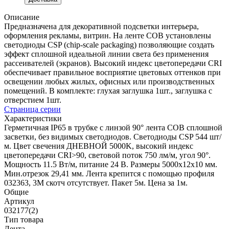
Описание
Предназначена для декоративной подсветки интерьера,
оформления рекламы, витрин. На ленте COB установлены
светодиоды CSP (chip-scale packaging) позволяющие создать
эффект сплошной идеальной линии света без применения
рассеивателей (экранов). Высокий индекс цветопередачи CRI
обеспечивает правильное восприятие цветовых оттенков при
освещении любых жилых, офисных или производственных
помещений. В комплекте: глухая заглушка 1шт., заглушка с
отверстием 1шт.
Страница серии
Характеристики
Герметичная IP65 в трубке с линзой 90° лента COB сплошной
засветки, без видимых светодиодов. Светодиоды CSP 544 шт/
м. Цвет свечения ДНЕВНОЙ 5000K, высокий индекс
цветопередачи CRI>90, световой поток 750 лм/м, угол 90°.
Мощность 11.5 Вт/м, питание 24 В. Размеры 5000х12х10 мм.
Мин.отрезок 29,41 мм. Лента крепится с помощью профиля
032363, 3М скотч отсутствует. Пакет 5м. Цена за 1м.
Общие
Артикул
032177(2)
Тип товара
Лента