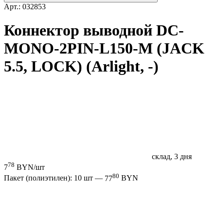
Арт.: 032853
Коннектор выводной DC-
MONO-2PIN-L150-M (JACK
5.5, LOCK) (Arlight, -)
склад, 3 дня
78
7
BYN/шт
80
Пакет (полиэтилен): 10 шт —
77
BYN