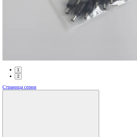
1
2
Страница серии