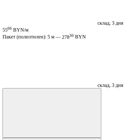
склад, 3 дня
66
55
BYN/м
30
Пакет (полиэтилен): 5 м —
278
BYN
склад, 3 дня