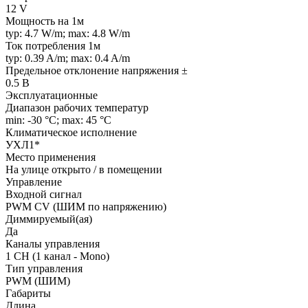
12 V
Мощность на 1м
typ: 4.7 W/m; max: 4.8 W/m
Ток потребления 1м
typ: 0.39 A/m; max: 0.4 A/m
Предельное отклонение напряжения ±
0.5 В
Эксплуатационные
Диапазон рабочих температур
min: -30 °C; max: 45 °C
Климатическое исполнение
УХЛ1*
Место применения
На улице открыто / в помещении
Управление
Входной сигнал
PWM СV (ШИМ по напряжению)
Диммируемый(ая)
Да
Каналы управления
1 CH (1 канал - Mono)
Тип управления
PWM (ШИМ)
Габариты
Длина