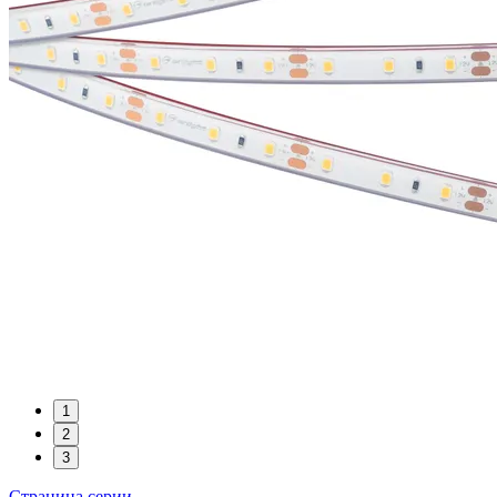
1
2
3
Страница серии