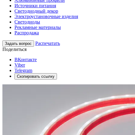
Алюминиевые профили
Источники питания
Светодиодный декор
Электроустановочные изделия
Светодиоды
Рекламные материалы
Распродажа
Распечатать
Задать вопрос
Поделиться
ВКонтакте
Viber
Telegram
Скопировать ссылку