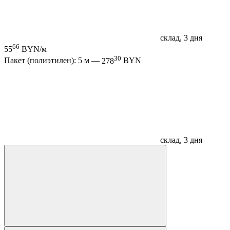
склад, 3 дня
66
55
BYN/м
30
Пакет (полиэтилен): 5 м —
278
BYN
склад, 3 дня