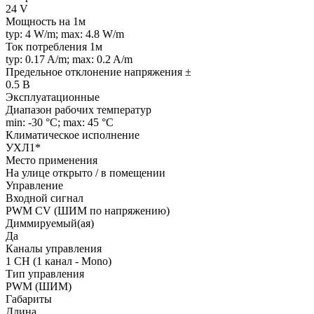
24 V
Мощность на 1м
typ: 4 W/m; max: 4.8 W/m
Ток потребления 1м
typ: 0.17 A/m; max: 0.2 A/m
Предельное отклонение напряжения ±
0.5 В
Эксплуатационные
Диапазон рабочих температур
min: -30 °C; max: 45 °C
Климатическое исполнение
УХЛ1*
Место применения
На улице открыто / в помещении
Управление
Входной сигнал
PWM СV (ШИМ по напряжению)
Диммируемый(ая)
Да
Каналы управления
1 CH (1 канал - Mono)
Тип управления
PWM (ШИМ)
Габариты
Длина