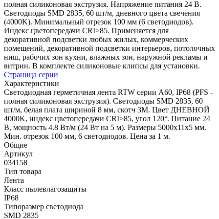
полная силиконовая экструзия. Напряжение питания 24 В.
Светодиоды SMD 2835, 60 шт/м, дневного цвета свечения
(4000K). Минимальный отрезок 100 мм (6 светодиодов).
Индекс цветопередачи CRI>85. Применяется для
декоративной подсветки любых жилых, коммерческих
помещений, декоративной подсветки интерьеров, потолочных
ниш, рабочих зон кухни, влажных зон, наружной рекламы и
витрин. В комплекте силиконовые клипсы для установки.
Страница серии
Характеристики
Светодиодная герметичная лента RTW серии A60, IP68 (PFS -
полная силиконовая экструзия). Светодиоды SMD 2835, 60
шт/м, белая плата шириной 8 мм, скотч 3M. Цвет ДНЕВНОЙ
4000K, индекс цветопередачи CRI>85, угол 120°. Питание 24
В, мощность 4.8 Вт/м (24 Вт на 5 м). Размеры 5000x11x5 мм.
Мин. отрезок 100 мм, 6 светодиодов. Цена за 1 м.
Общие
Артикул
034158
Тип товара
Лента
Класс пылевлагозащиты
IP68
Типоразмер светодиода
SMD 2835