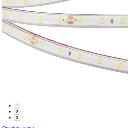
1
2
3
Страница серии