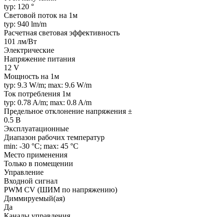
typ: 120 °
Световой поток на 1м
typ: 940 lm/m
Расчетная световая эффективность
101 лм/Вт
Электрические
Напряжение питания
12 V
Мощность на 1м
typ: 9.3 W/m; max: 9.6 W/m
Ток потребления 1м
typ: 0.78 A/m; max: 0.8 A/m
Предельное отклонение напряжения ±
0.5 В
Эксплуатационные
Диапазон рабочих температур
min: -30 °C; max: 45 °C
Место применения
Только в помещении
Управление
Входной сигнал
PWM СV (ШИМ по напряжению)
Диммируемый(ая)
Да
Каналы управления