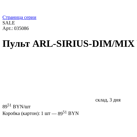
Страница серии
SALE
Арт.: 035086
Пульт ARL-SIRIUS-DIM/MIX Whit
склад, 3 дня
51
89
BYN/шт
51
Коробка (картон): 1 шт —
89
BYN