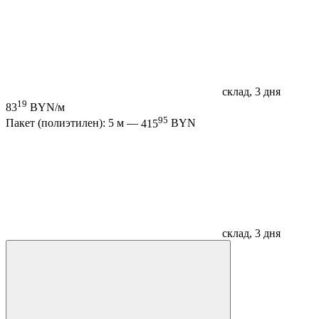
склад, 3 дня
19
83
BYN/м
95
Пакет (полиэтилен): 5 м —
415
BYN
склад, 3 дня