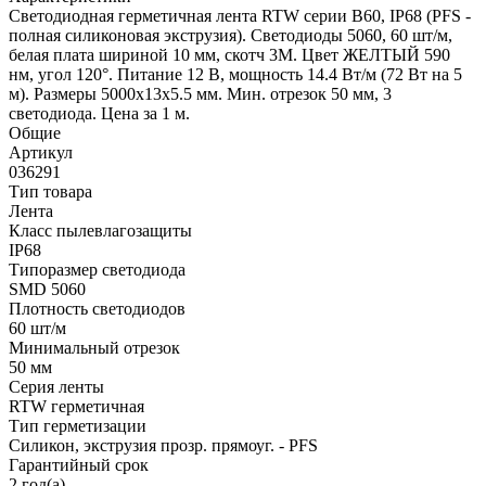
Светодиодная герметичная лента RTW серии B60, IP68 (PFS -
полная силиконовая экструзия). Светодиоды 5060, 60 шт/м,
белая плата шириной 10 мм, скотч 3M. Цвет ЖЕЛТЫЙ 590
нм, угол 120°. Питание 12 В, мощность 14.4 Вт/м (72 Вт на 5
м). Размеры 5000x13x5.5 мм. Мин. отрезок 50 мм, 3
светодиода. Цена за 1 м.
Общие
Артикул
036291
Тип товара
Лента
Класс пылевлагозащиты
IP68
Типоразмер светодиода
SMD 5060
Плотность светодиодов
60 шт/м
Минимальный отрезок
50 мм
Серия ленты
RTW герметичная
Тип герметизации
Силикон, экструзия прозр. прямоуг. - PFS
Гарантийный срок
2 год(а)