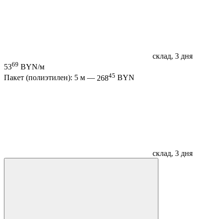
склад, 3 дня
69
53
BYN/м
45
Пакет (полиэтилен): 5 м —
268
BYN
склад, 3 дня