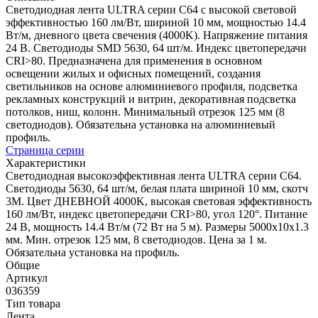
Светодиодная лента ULTRA серии C64 с высокой световой
эффективностью 160 лм/Вт, шириной 10 мм, мощностью 14.4
Вт/м, дневного цвета свечения (4000K). Напряжение питания
24 В. Светодиоды SMD 5630, 64 шт/м. Индекс цветопередачи
CRI>80. Предназначена для применения в основном
освещении жилых и офисных помещений, создания
светильников на основе алюминиевого профиля, подсветка
рекламных конструкций и витрин, декоративная подсветка
потолков, ниш, колонн. Минимальный отрезок 125 мм (8
светодиодов). Обязательна установка на алюминиевый
профиль.
Страница серии
Характеристики
Светодиодная высокоэффективная лента ULTRA серии C64.
Светодиоды 5630, 64 шт/м, белая плата шириной 10 мм, скотч
3M. Цвет ДНЕВНОЙ 4000K, высокая световая эффективность
160 лм/Вт, индекс цветопередачи CRI>80, угол 120°. Питание
24 В, мощность 14.4 Вт/м (72 Вт на 5 м). Размеры 5000x10x1.3
мм. Мин. отрезок 125 мм, 8 светодиодов. Цена за 1 м.
Обязательна установка на профиль.
Общие
Артикул
036359
Тип товара
Лента