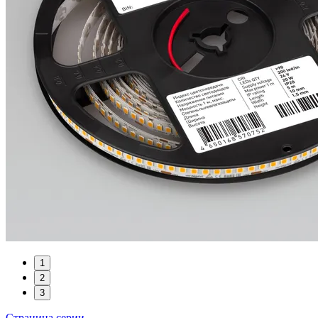
1
2
3
Страница серии