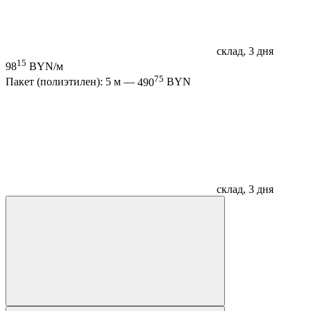
склад, 3 дня
15
98
BYN/м
75
Пакет (полиэтилен): 5 м —
490
BYN
склад, 3 дня