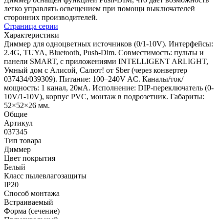
легко управлять освещением при помощи выключателей
сторонних производителей.
Страница серии
Характеристики
Диммер для одноцветных источников (0/1-10V). Интерфейсы:
2.4G, TUYA, Bluetooth, Push-Dim. Совместимость: пульты и
панели SMART, с приложениями INTELLIGENT ARLIGHT,
Умный дом с Алисой, Салют! от Sber (через конвертер
037434/039309). Питание: 100–240V AC. Каналы/ток/
мощность: 1 канал, 20мА. Исполнение: DIP-переключатель (0-
10V/1-10V), корпус PVC, монтаж в подрозетник. Габариты:
52×52×26 мм.
Общие
Артикул
037345
Тип товара
Диммер
Цвет покрытия
Белый
Класс пылевлагозащиты
IP20
Способ монтажа
Встраиваемый
Форма (сечение)