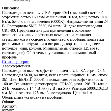
Описание
Светодиодная лента ULTRA серии C64 с высокой световой
эффективностью 160 лм/Вт, шириной 10 мм, мощностью 14.4
Вт/м, белого цвета свечения (6000K). Напряжение питания 24
В. Светодиоды SMD 5630, 64 шт/м. Индекс цветопередачи
CRI>80. Предназначена для применения в основном
освещении жилых и офисных помещений, создания
светильников на основе алюминиевого профиля, подсветка
рекламных конструкций и витрин, декоративная подсветка
потолков, ниш, колонн. Минимальный отрезок 125 мм (8
светодиодов). Обязательна установка на алюминиевый
профиль.
Страница серии
Характеристики
Светодиодная высокоэффективная лента ULTRA серии C64.
Светодиоды 5630, 64 шт/м, белая плата шириной 10 мм, скотч
3M. Цвет БЕЛЫЙ 6000K, высокая световая эффективность
160 лм/Вт, индекс цветопередачи CRI>80, угол 120°. Питание
24 В, мощность 14.4 Вт/м (72 Вт на 5 м). Размеры 5000x10x1.3
мм. Мин. отрезок 125 мм, 8 светодиодов. Цена за 1 м.
Обязательна установка на профиль.
Общие
Артикул
037457