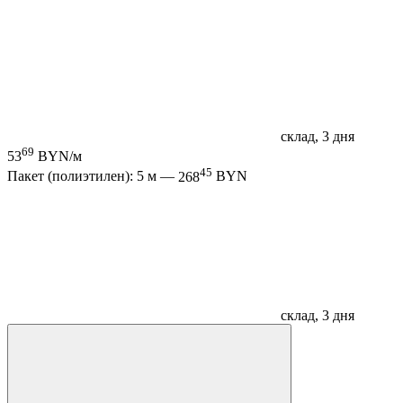
склад, 3 дня
69
53
BYN/м
45
Пакет (полиэтилен): 5 м —
268
BYN
склад, 3 дня