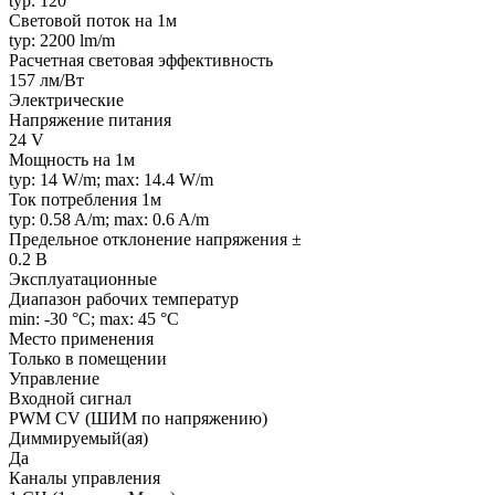
typ: 120 °
Световой поток на 1м
typ: 2200 lm/m
Расчетная световая эффективность
157 лм/Вт
Электрические
Напряжение питания
24 V
Мощность на 1м
typ: 14 W/m; max: 14.4 W/m
Ток потребления 1м
typ: 0.58 A/m; max: 0.6 A/m
Предельное отклонение напряжения ±
0.2 В
Эксплуатационные
Диапазон рабочих температур
min: -30 °C; max: 45 °C
Место применения
Только в помещении
Управление
Входной сигнал
PWM СV (ШИМ по напряжению)
Диммируемый(ая)
Да
Каналы управления