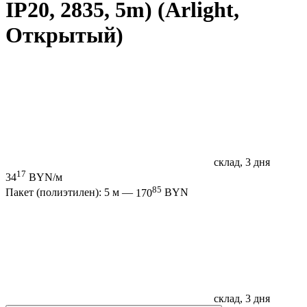
IP20, 2835, 5m) (Arlight,
Открытый)
склад, 3 дня
17
34
BYN/м
85
Пакет (полиэтилен): 5 м —
170
BYN
склад, 3 дня