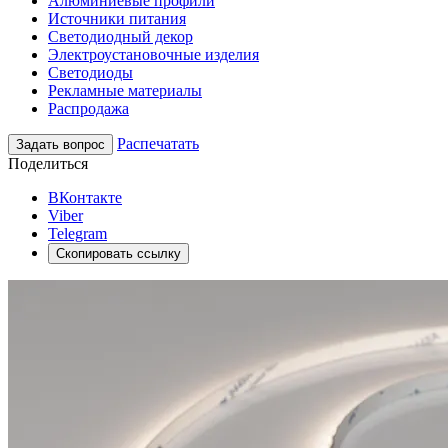
Алюминиевые профили
Источники питания
Светодиодный декор
Электроустановочные изделия
Светодиоды
Рекламные материалы
Распродажа
Распечатать
Задать вопрос
Поделиться
ВКонтакте
Viber
Telegram
Скопировать ссылку