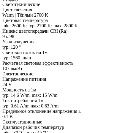
Светотехнические
Цвет свечения
Warm | Тёплый 2700 K
Цветовая температура
min: 2600 K; typ: 2700 K; max: 2800 K
Индекс цветопередачи CRI (Ra)
95..98
Угол излучения
typ: 120 °
Световой поток на 1м
typ: 1560 lm/m
Расчетная световая эффективность
107 лм/Вт
Электрические
Напряжение питания
24 V
Мощность на 1м
typ: 14.6 W/m; max: 15 W/m
Ток потребления 1м
typ: 0.61 A/m; max: 0.63 A/m
Предельное отклонение напряжения ±
0.1 В
Эксплуатационные
Диапазон рабочих температур
min: -30 °C; max: 45 °C