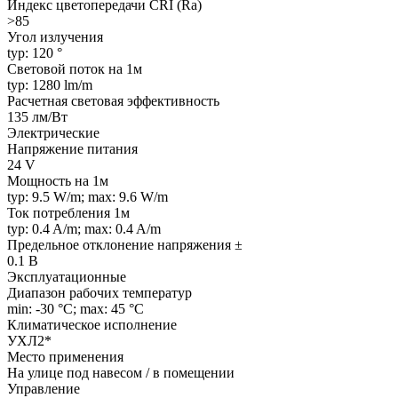
Индекс цветопередачи CRI (Ra)
>85
Угол излучения
typ: 120 °
Световой поток на 1м
typ: 1280 lm/m
Расчетная световая эффективность
135 лм/Вт
Электрические
Напряжение питания
24 V
Мощность на 1м
typ: 9.5 W/m; max: 9.6 W/m
Ток потребления 1м
typ: 0.4 A/m; max: 0.4 A/m
Предельное отклонение напряжения ±
0.1 В
Эксплуатационные
Диапазон рабочих температур
min: -30 °C; max: 45 °C
Климатическое исполнение
УХЛ2*
Место применения
На улице под навесом / в помещении
Управление