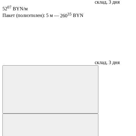
склад, 3 дня
07
52
BYN/м
35
Пакет (полиэтилен): 5 м —
260
BYN
склад, 3 дня