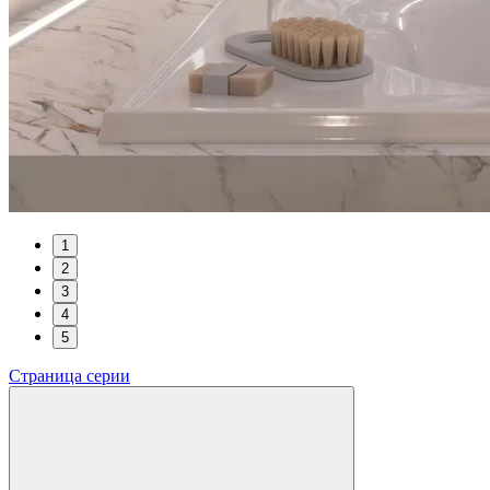
1
2
3
4
5
Страница серии