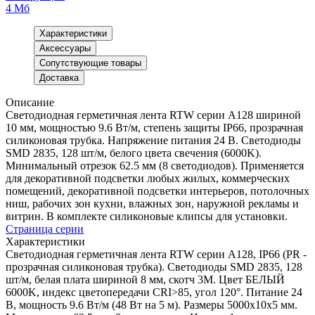
4 Мб
Характеристики
Аксессуары
Сопутствующие товары
Доставка
Описание
Светодиодная герметичная лента RTW серии A128 шириной
10 мм, мощностью 9.6 Вт/м, степень защиты IP66, прозрачная
силиконовая трубка. Напряжение питания 24 В. Светодиоды
SMD 2835, 128 шт/м, белого цвета свечения (6000K).
Минимальный отрезок 62.5 мм (8 светодиодов). Применяется
для декоративной подсветки любых жилых, коммерческих
помещений, декоративной подсветки интерьеров, потолочных
ниш, рабочих зон кухни, влажных зон, наружной рекламы и
витрин. В комплекте силиконовые клипсы для установки.
Страница серии
Характеристики
Светодиодная герметичная лента RTW серии A128, IP66 (РR -
прозрачная силиконовая трубка). Светодиоды SMD 2835, 128
шт/м, белая плата шириной 8 мм, скотч 3M. Цвет БЕЛЫЙ
6000K, индекс цветопередачи CRI>85, угол 120°. Питание 24
В, мощность 9.6 Вт/м (48 Вт на 5 м). Размеры 5000x10x5 мм.