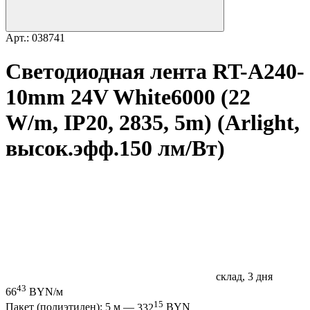
Арт.: 038741
Светодиодная лента RT-A240-
10mm 24V White6000 (22
W/m, IP20, 2835, 5m) (Arlight,
высок.эфф.150 лм/Вт)
склад, 3 дня
43
66
BYN/м
15
Пакет (полиэтилен): 5 м —
332
BYN