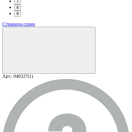
7
8
9
Страница серии
Арт.: 040327(1)