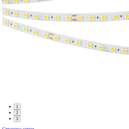
1
2
3
Страница серии