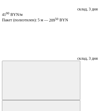
склад, 3 дня
90
41
BYN/м
50
Пакет (полиэтилен): 5 м —
209
BYN
склад, 3 дня