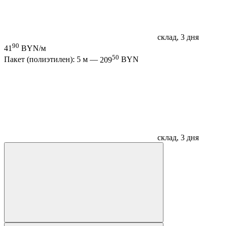
склад, 3 дня
90
41
BYN/м
50
Пакет (полиэтилен): 5 м —
209
BYN
склад, 3 дня