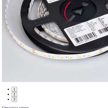
1
2
3
Страница серии