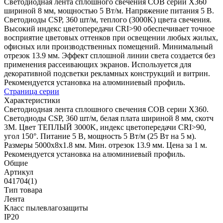
Светодиодная лента сплошного свечения COB серии X360
шириной 8 мм, мощностью 5 Вт/м. Напряжение питания 5 В.
Светодиоды CSP, 360 шт/м, теплого (3000K) цвета свечения.
Высокий индекс цветопередачи CRI>90 обеспечивает точное
восприятие цветовых оттенков при освещении любых жилых,
офисных или производственных помещений. Минимальный
отрезок 13.9 мм. Эффект сплошной линии света создается без
применения рассеивающих экранов. Используется для
декоративной подсветки рекламных конструкций и витрин.
Рекомендуется установка на алюминиевый профиль.
Страница серии
Характеристики
Светодиодная лента сплошного свечения COB серии X360.
Светодиоды CSP, 360 шт/м, белая плата шириной 8 мм, скотч
3M. Цвет ТЕПЛЫЙ 3000K, индекс цветопередачи CRI>90,
угол 150°. Питание 5 В, мощность 5 Вт/м (25 Вт на 5 м).
Размеры 5000х8х1.8 мм. Мин. отрезок 13.9 мм. Цена за 1 м.
Рекомендуется установка на алюминиевый профиль.
Общие
Артикул
041704(1)
Тип товара
Лента
Класс пылевлагозащиты
IP20