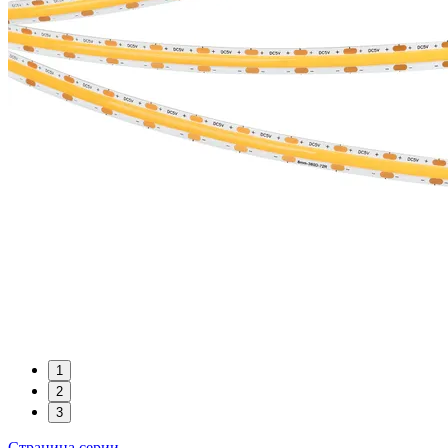
1
2
3
Страница серии