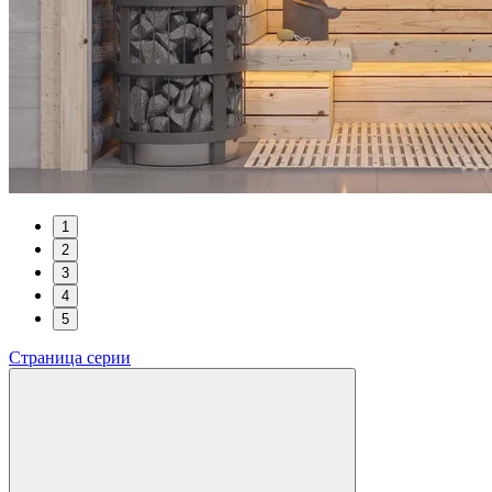
1
2
3
4
5
Страница серии