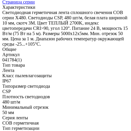
Страница серии
Характеристики
Светодиодная герметичная лента сплошного свечения COB
серии X480. Светодиоды CSP, 480 шт/м, белая плата шириной
10 мм, скотч 3M. Цвет ТЕПЛЫЙ 2700K, индекс
цветопередачи CRI>90, угол 120°. Питание 24 В, мощность 15
Вт/м (75 Вт на 5 м). Размеры 5000x12x5мм. Мин. отрезок 50
мм. Цена за 1 м. Диапазон рабочих температур окружающей
среды -25...+105°С.
Общие
Артикул
041784(1)
Тип товара
Лента
Класс пылевлагозащиты
IP67
Типоразмер светодиода
CSP
Плотность светодиодов
480 шт/м
Минимальный отрезок
50 мм
Серия ленты
COB герметичная
Тип герметизации