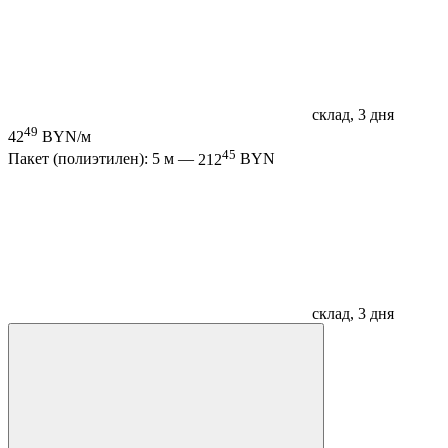
склад, 3 дня
49
42
BYN/м
45
Пакет (полиэтилен): 5 м —
212
BYN
склад, 3 дня