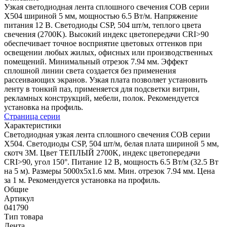
Узкая светодиодная лента сплошного свечения COB серии
X504 шириной 5 мм, мощностью 6.5 Вт/м. Напряжение
питания 12 В. Светодиоды CSP, 504 шт/м, теплого цвета
свечения (2700K). Высокий индекс цветопередачи CRI>90
обеспечивает точное восприятие цветовых оттенков при
освещении любых жилых, офисных или производственных
помещений. Минимальный отрезок 7.94 мм. Эффект
сплошной линии света создается без применения
рассеивающих экранов. Узкая плата позволяет установить
ленту в тонкий паз, применяется для подсветки витрин,
рекламных конструкций, мебели, полок. Рекомендуется
установка на профиль.
Страница серии
Характеристики
Светодиодная узкая лента сплошного свечения COB серии
X504. Светодиоды CSP, 504 шт/м, белая плата шириной 5 мм,
скотч 3M. Цвет ТЕПЛЫЙ 2700K, индекс цветопередачи
CRI>90, угол 150°. Питание 12 В, мощность 6.5 Вт/м (32.5 Вт
на 5 м). Размеры 5000х5х1.6 мм. Мин. отрезок 7.94 мм. Цена
за 1 м. Рекомендуется установка на профиль.
Общие
Артикул
041790
Тип товара
Лента