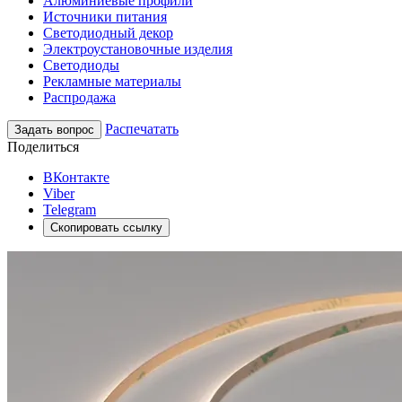
Алюминиевые профили
Источники питания
Светодиодный декор
Электроустановочные изделия
Светодиоды
Рекламные материалы
Распродажа
Распечатать
Задать вопрос
Поделиться
ВКонтакте
Viber
Telegram
Скопировать ссылку