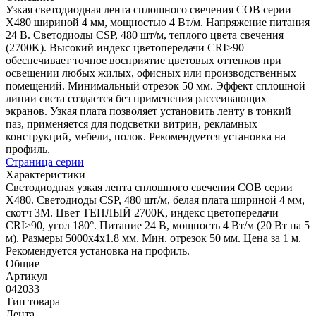
Узкая светодиодная лента сплошного свечения COB серии
X480 шириной 4 мм, мощностью 4 Вт/м. Напряжение питания
24 В. Светодиоды CSP, 480 шт/м, теплого цвета свечения
(2700K). Высокий индекс цветопередачи CRI>90
обеспечивает точное восприятие цветовых оттенков при
освещении любых жилых, офисных или производственных
помещений. Минимальный отрезок 50 мм. Эффект сплошной
линии света создается без применения рассеивающих
экранов. Узкая плата позволяет установить ленту в тонкий
паз, применяется для подсветки витрин, рекламных
конструкций, мебели, полок. Рекомендуется установка на
профиль.
Страница серии
Характеристики
Светодиодная узкая лента сплошного свечения COB серии
X480. Светодиоды CSP, 480 шт/м, белая плата шириной 4 мм,
скотч 3M. Цвет ТЕПЛЫЙ 2700K, индекс цветопередачи
CRI>90, угол 180°. Питание 24 В, мощность 4 Вт/м (20 Вт на 5
м). Размеры 5000х4х1.8 мм. Мин. отрезок 50 мм. Цена за 1 м.
Рекомендуется установка на профиль.
Общие
Артикул
042033
Тип товара
Лента