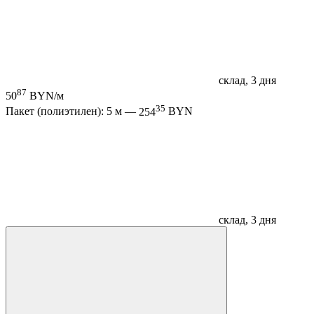
склад, 3 дня
87
50
BYN/м
35
Пакет (полиэтилен): 5 м —
254
BYN
склад, 3 дня