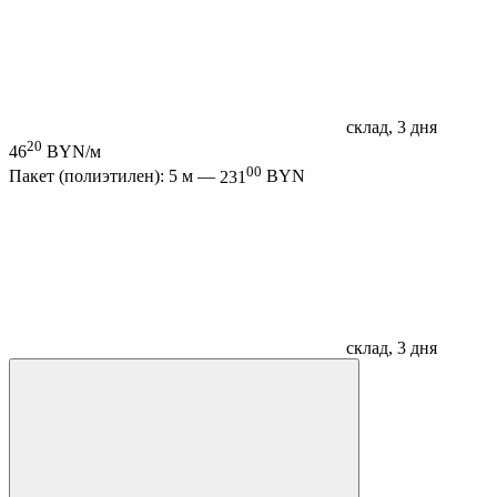
склад, 3 дня
20
46
BYN/м
00
Пакет (полиэтилен): 5 м —
231
BYN
склад, 3 дня