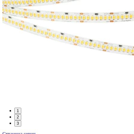
1
2
3
Страница серии