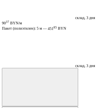
склад, 3 дня
37
90
BYN/м
85
Пакет (полиэтилен): 5 м —
451
BYN
склад, 3 дня