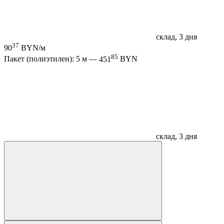
склад, 3 дня
37
90
BYN/м
85
Пакет (полиэтилен): 5 м —
451
BYN
склад, 3 дня