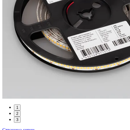
1
2
3
Страница серии