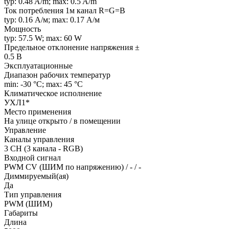
typ: 0.48 A/m; max: 0.5 A/m
Ток потребления 1м канал R=G=B
typ: 0.16 А/м; max: 0.17 А/м
Мощность
typ: 57.5 W; max: 60 W
Предельное отклонение напряжения ±
0.5 В
Эксплуатационные
Диапазон рабочих температур
min: -30 °C; max: 45 °C
Климатическое исполнение
УХЛ1*
Место применения
На улице открыто / в помещении
Управление
Каналы управления
3 CH (3 канала - RGB)
Входной сигнал
PWM СV (ШИМ по напряжению) / - / -
Диммируемый(ая)
Да
Тип управления
PWM (ШИМ)
Габариты
Длина