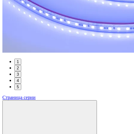
1
2
3
4
5
Страница серии