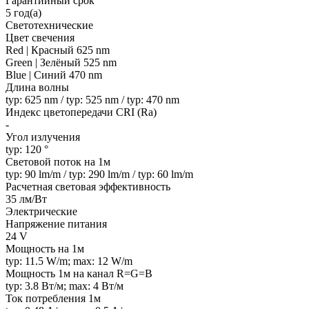
Гарантийный срок
5 год(а)
Светотехнические
Цвет свечения
Red | Красный 625 nm
Green | Зелёный 525 nm
Blue | Синий 470 nm
Длина волны
typ: 625 nm / typ: 525 nm / typ: 470 nm
Индекс цветопередачи CRI (Ra)
-
Угол излучения
typ: 120 °
Световой поток на 1м
typ: 90 lm/m / typ: 290 lm/m / typ: 60 lm/m
Расчетная световая эффективность
35 лм/Вт
Электрические
Напряжение питания
24 V
Мощность на 1м
typ: 11.5 W/m; max: 12 W/m
Мощность 1м на канал R=G=B
typ: 3.8 Вт/м; max: 4 Вт/м
Ток потребления 1м