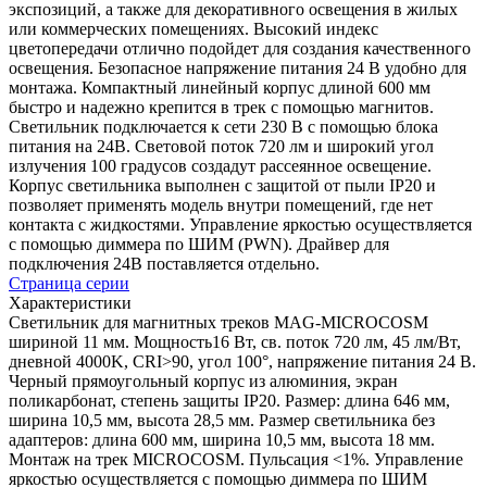
экспозиций, а также для декоративного освещения в жилых
или коммерческих помещениях. Высокий индекс
цветопередачи отлично подойдет для создания качественного
освещения. Безопасное напряжение питания 24 В удобно для
монтажа. Компактный линейный корпус длиной 600 мм
быстро и надежно крепится в трек с помощью магнитов.
Светильник подключается к сети 230 В с помощью блока
питания на 24В. Световой поток 720 лм и широкий угол
излучения 100 градусов создадут рассеянное освещение.
Корпус светильника выполнен с защитой от пыли IP20 и
позволяет применять модель внутри помещений, где нет
контакта с жидкостями. Управление яркостью осуществляется
с помощью диммера по ШИМ (PWN). Драйвер для
подключения 24В поставляется отдельно.
Страница серии
Характеристики
Светильник для магнитных треков MAG-MICROCOSM
шириной 11 мм. Мощность16 Вт, св. поток 720 лм, 45 лм/Вт,
дневной 4000K, CRI>90, угол 100°, напряжение питания 24 В.
Черный прямоугольный корпус из алюминия, экран
поликарбонат, степень защиты IP20. Размер: длина 646 мм,
ширина 10,5 мм, высота 28,5 мм. Размер светильника без
адаптеров: длина 600 мм, ширина 10,5 мм, высота 18 мм.
Монтаж на трек MICROCOSM. Пульсация <1%. Управление
яркостью осуществляется с помощью диммера по ШИМ