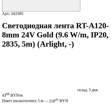
Арт.: 043385
Светодиодная лента RT-A120-
8mm 24V Gold (9.6 W/m, IP20,
2835, 5m) (Arlight, -)
склад, 3 дня
69
43
BYN/м
45
Пакет (полиэтилен): 5 м —
218
BYN