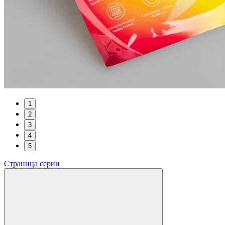
1
2
3
4
5
Страница серии