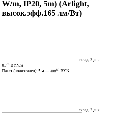
W/m, IP20, 5m) (Arlight,
высок.эфф.165 лм/Вт)
склад, 3 дня
76
81
BYN/м
80
Пакет (полиэтилен): 5 м —
408
BYN
склад, 3 дня