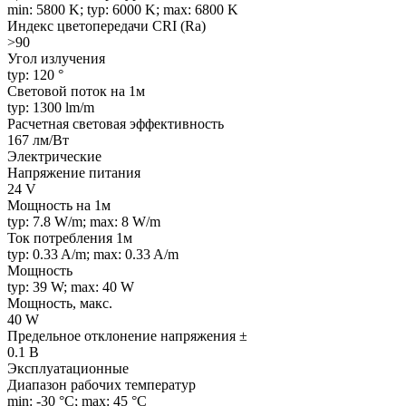
min: 5800 K; typ: 6000 K; max: 6800 K
Индекс цветопередачи CRI (Ra)
>90
Угол излучения
typ: 120 °
Световой поток на 1м
typ: 1300 lm/m
Расчетная световая эффективность
167 лм/Вт
Электрические
Напряжение питания
24 V
Мощность на 1м
typ: 7.8 W/m; max: 8 W/m
Ток потребления 1м
typ: 0.33 A/m; max: 0.33 A/m
Мощность
typ: 39 W; max: 40 W
Мощность, макс.
40 W
Предельное отклонение напряжения ±
0.1 В
Эксплуатационные
Диапазон рабочих температур
min: -30 °C; max: 45 °C