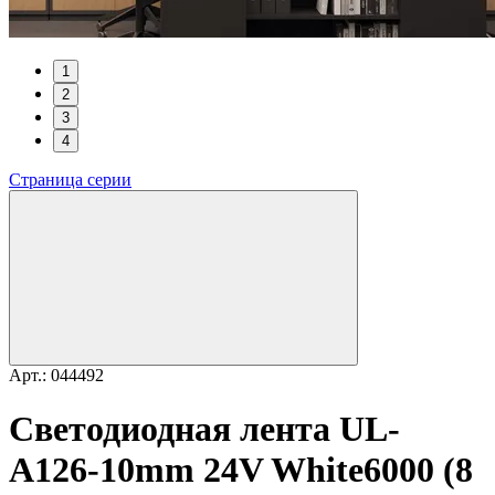
1
2
3
4
Страница серии
Арт.: 044492
Светодиодная лента UL-
A126-10mm 24V White6000 (8