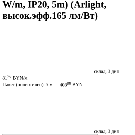
W/m, IP20, 5m) (Arlight,
высок.эфф.165 лм/Вт)
склад, 3 дня
76
81
BYN/м
80
Пакет (полиэтилен): 5 м —
408
BYN
склад, 3 дня