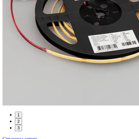
1
2
3
Страница серии