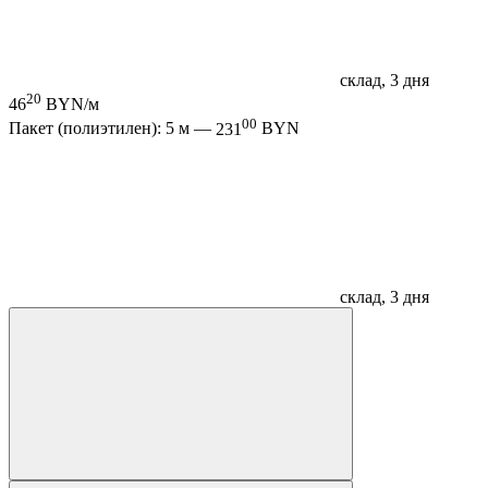
склад, 3 дня
20
46
BYN/м
00
Пакет (полиэтилен): 5 м —
231
BYN
склад, 3 дня