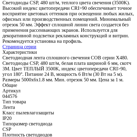
Светодиоды CSP, 480 шт/м, теплого цвета свечения (3500K).
Высокий индекс цветопередачи CRI>90 обеспечивает точное
восприятие цветовых оттенков при освещении любых жилых,
офисных или производственных помещений. Минимальный
отрезок 50 мм. Эффект сплошной линии света создается без
применения рассеивающих экранов. Используется для
декоративной подсветки рекламных конструкций и витрин.
Рекомендуется установка на профиль.
Страница серии
Характеристики
Светодиодная лента сплошного свечения COB серии X480.
Светодиоды CSP, 480 шт/м, белая плата шириной 6 мм, скотч
3M. Цвет ТЕПЛЫЙ 3500K, индекс цветопередачи CRI>90,
угол 180°. Питание 24 В, мощность 6 Вт/м (30 Вт на 5 м).
Размеры 5000х6х1.8 мм. Мин. отрезок 50 мм. Цена за 1 м.
Общие
Артикул
044576
Тип товара
Лента
Класс пылевлагозащиты
IP20
Типоразмер светодиода
CSP
Плотность светодиодов