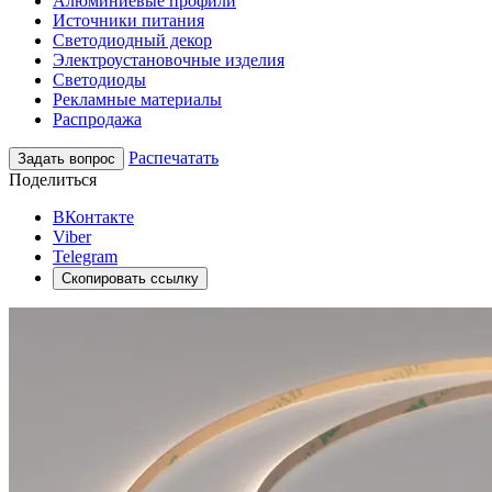
Алюминиевые профили
Источники питания
Светодиодный декор
Электроустановочные изделия
Светодиоды
Рекламные материалы
Распродажа
Распечатать
Задать вопрос
Поделиться
ВКонтакте
Viber
Telegram
Скопировать ссылку