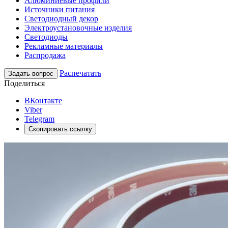
Алюминиевые профили
Источники питания
Светодиодный декор
Электроустановочные изделия
Светодиоды
Рекламные материалы
Распродажа
Распечатать
Задать вопрос
Поделиться
ВКонтакте
Viber
Telegram
Скопировать ссылку