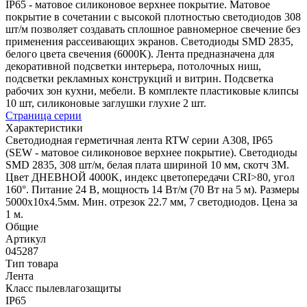
IP65 - матовое силиконовое верхнее покрытие. Матовое
покрытие в сочетании с высокой плотностью светодиодов 308
шт/м позволяет создавать сплошное равномерное свечение без
применения рассеивающих экранов. Светодиоды SMD 2835,
белого цвета свечения (6000K). Лента предназначена для
декоративной подсветки интерьера, потолочных ниш,
подсветки рекламных конструкций и витрин. Подсветка
рабочих зон кухни, мебели. В комплекте пластиковые клипсы
10 шт, силиконовые заглушки глухие 2 шт.
Страница серии
Характеристики
Светодиодная герметичная лента RTW серии A308, IP65
(SEW - матовое силиконовое верхнее покрытие). Светодиоды
SMD 2835, 308 шт/м, белая плата шириной 10 мм, скотч 3M.
Цвет ДНЕВНОЙ 4000K, индекс цветопередачи CRI>80, угол
160°. Питание 24 В, мощность 14 Вт/м (70 Вт на 5 м). Размеры
5000x10x4.5мм. Мин. отрезок 22.7 мм, 7 светодиодов. Цена за
1 м.
Общие
Артикул
045287
Тип товара
Лента
Класс пылевлагозащиты
IP65