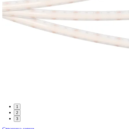
1
2
3
Страница серии