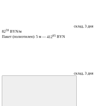
склад, 3 дня
59
82
BYN/м
95
Пакет (полиэтилен): 5 м —
412
BYN
склад, 3 дня