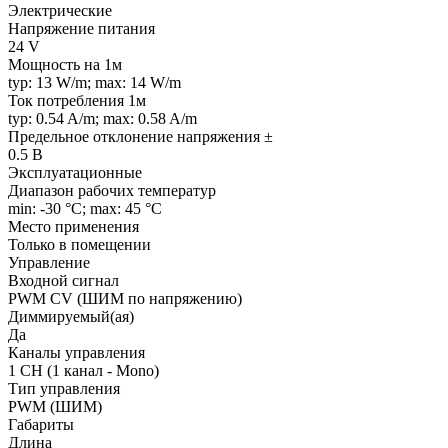
Электрические
Напряжение питания
24 V
Мощность на 1м
typ: 13 W/m; max: 14 W/m
Ток потребления 1м
typ: 0.54 A/m; max: 0.58 A/m
Предельное отклонение напряжения ±
0.5 В
Эксплуатационные
Диапазон рабочих температур
min: -30 °C; max: 45 °C
Место применения
Только в помещении
Управление
Входной сигнал
PWM СV (ШИМ по напряжению)
Диммируемый(ая)
Да
Каналы управления
1 CH (1 канал - Mono)
Тип управления
PWM (ШИМ)
Габариты
Длина