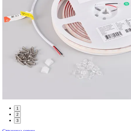
1
2
3
Страница серии