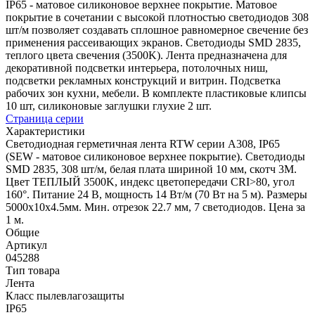
IP65 - матовое силиконовое верхнее покрытие. Матовое
покрытие в сочетании с высокой плотностью светодиодов 308
шт/м позволяет создавать сплошное равномерное свечение без
применения рассеивающих экранов. Светодиоды SMD 2835,
теплого цвета свечения (3500K). Лента предназначена для
декоративной подсветки интерьера, потолочных ниш,
подсветки рекламных конструкций и витрин. Подсветка
рабочих зон кухни, мебели. В комплекте пластиковые клипсы
10 шт, силиконовые заглушки глухие 2 шт.
Страница серии
Характеристики
Светодиодная герметичная лента RTW серии A308, IP65
(SEW - матовое силиконовое верхнее покрытие). Светодиоды
SMD 2835, 308 шт/м, белая плата шириной 10 мм, скотч 3M.
Цвет ТЕПЛЫЙ 3500K, индекс цветопередачи CRI>80, угол
160°. Питание 24 В, мощность 14 Вт/м (70 Вт на 5 м). Размеры
5000x10x4.5мм. Мин. отрезок 22.7 мм, 7 светодиодов. Цена за
1 м.
Общие
Артикул
045288
Тип товара
Лента
Класс пылевлагозащиты
IP65