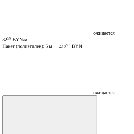
ожидается
59
82
BYN/м
95
Пакет (полиэтилен): 5 м —
412
BYN
ожидается