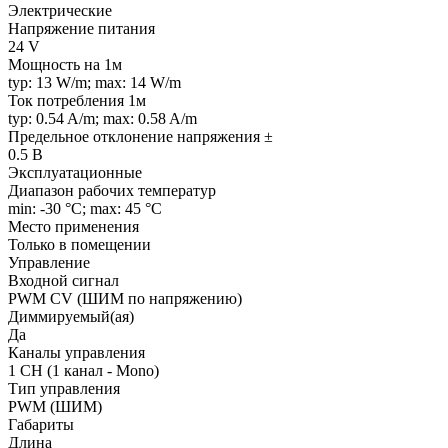
Электрические
Напряжение питания
24 V
Мощность на 1м
typ: 13 W/m; max: 14 W/m
Ток потребления 1м
typ: 0.54 A/m; max: 0.58 A/m
Предельное отклонение напряжения ±
0.5 В
Эксплуатационные
Диапазон рабочих температур
min: -30 °C; max: 45 °C
Место применения
Только в помещении
Управление
Входной сигнал
PWM СV (ШИМ по напряжению)
Диммируемый(ая)
Да
Каналы управления
1 CH (1 канал - Mono)
Тип управления
PWM (ШИМ)
Габариты
Длина