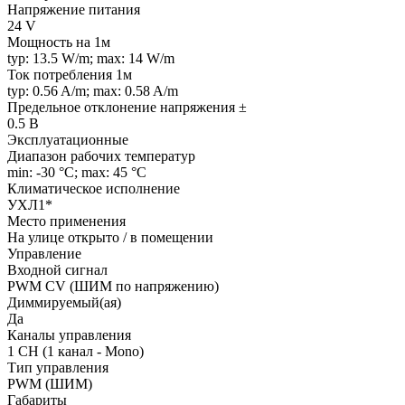
Напряжение питания
24 V
Мощность на 1м
typ: 13.5 W/m; max: 14 W/m
Ток потребления 1м
typ: 0.56 A/m; max: 0.58 A/m
Предельное отклонение напряжения ±
0.5 В
Эксплуатационные
Диапазон рабочих температур
min: -30 °C; max: 45 °C
Климатическое исполнение
УХЛ1*
Место применения
На улице открыто / в помещении
Управление
Входной сигнал
PWM СV (ШИМ по напряжению)
Диммируемый(ая)
Да
Каналы управления
1 CH (1 канал - Mono)
Тип управления
PWM (ШИМ)
Габариты