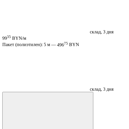
склад, 3 дня
35
99
BYN/м
75
Пакет (полиэтилен): 5 м —
496
BYN
склад, 3 дня