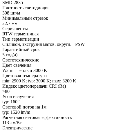
SMD 2835
Плотность светодиодов
308 шт/м
Минимальный отрезок
22.7 мм
Серия ленты
RTW герметичная
Тип герметизации
Силикон, экструзия матов. округл. - PSW
Гарантийный срок
5 год(а)
Светотехнические
Цвет свечения
Warm | Тёплый 3000 K
Цветовая температура
min: 2900 K; typ: 3000 K; max: 3200 K
Индекс цветопередачи CRI (Ra)
>80
Угол излучения
typ: 160 °
Световой поток на 1м
typ: 1520 lm/m
Расчетная световая эффективность
113 лм/Вт
Электрические