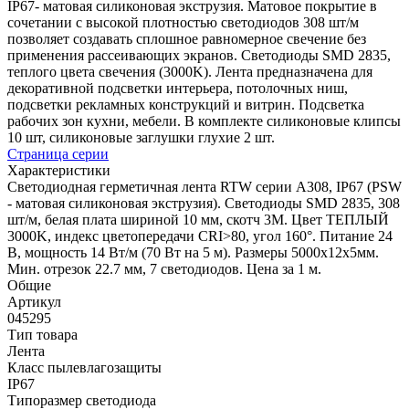
IP67- матовая силиконовая экструзия. Матовое покрытие в
сочетании с высокой плотностью светодиодов 308 шт/м
позволяет создавать сплошное равномерное свечение без
применения рассеивающих экранов. Светодиоды SMD 2835,
теплого цвета свечения (3000K). Лента предназначена для
декоративной подсветки интерьера, потолочных ниш,
подсветки рекламных конструкций и витрин. Подсветка
рабочих зон кухни, мебели. В комплекте силиконовые клипсы
10 шт, силиконовые заглушки глухие 2 шт.
Страница серии
Характеристики
Светодиодная герметичная лента RTW серии A308, IP67 (PSW
- матовая силиконовая экструзия). Светодиоды SMD 2835, 308
шт/м, белая плата шириной 10 мм, скотч 3M. Цвет ТЕПЛЫЙ
3000K, индекс цветопередачи CRI>80, угол 160°. Питание 24
В, мощность 14 Вт/м (70 Вт на 5 м). Размеры 5000x12x5мм.
Мин. отрезок 22.7 мм, 7 светодиодов. Цена за 1 м.
Общие
Артикул
045295
Тип товара
Лента
Класс пылевлагозащиты
IP67
Типоразмер светодиода