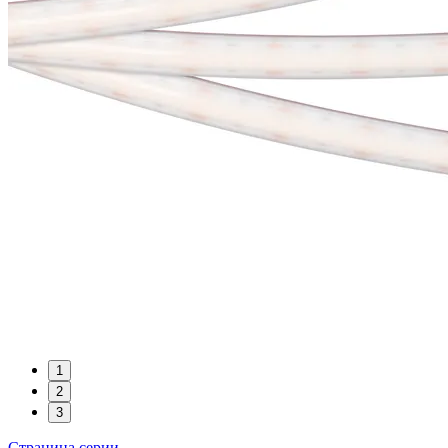
1
2
3
Страница серии