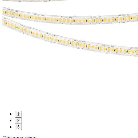
1
2
3
Страница серии