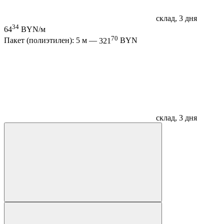
склад, 3 дня
34
64
BYN/м
70
Пакет (полиэтилен): 5 м —
321
BYN
склад, 3 дня