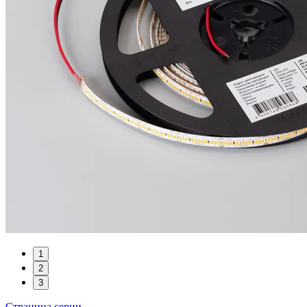
1
2
3
Страница серии