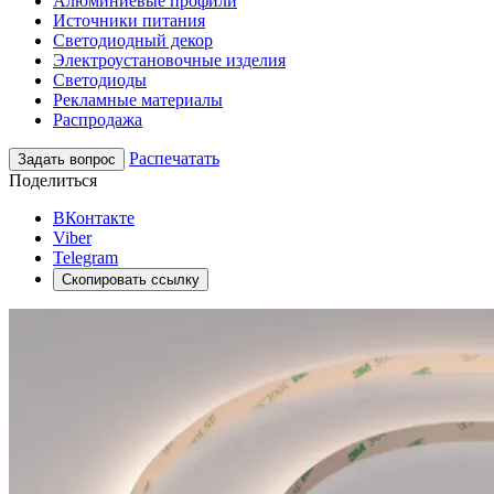
Алюминиевые профили
Источники питания
Светодиодный декор
Электроустановочные изделия
Светодиоды
Рекламные материалы
Распродажа
Распечатать
Задать вопрос
Поделиться
ВКонтакте
Viber
Telegram
Скопировать ссылку