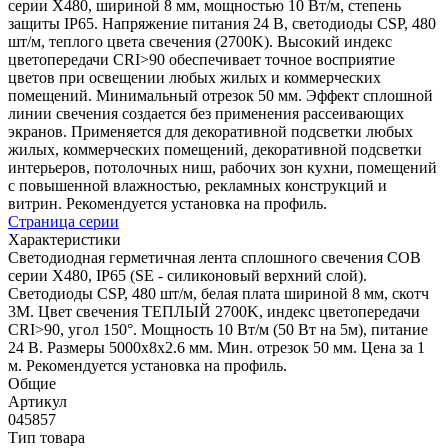
серии X480, шириной 8 мм, мощностью 10 Вт/м, степень
защиты IP65. Напряжение питания 24 В, светодиоды CSP, 480
шт/м, теплого цвета свечения (2700K). Высокий индекс
цветопередачи CRI>90 обеспечивает точное восприятие
цветов при освещении любых жилых и коммерческих
помещений. Минимальный отрезок 50 мм. Эффект сплошной
линии свечения создается без применения рассеивающих
экранов. Применяется для декоративной подсветки любых
жилых, коммерческих помещений, декоративной подсветки
интерьеров, потолочных ниш, рабочих зон кухни, помещений
с повышенной влажностью, рекламных конструкций и
витрин. Рекомендуется установка на профиль.
Страница серии
Характеристики
Светодиодная герметичная лента сплошного свечения COB
серии X480, IP65 (SE - силиконовый верхний слой).
Светодиоды CSP, 480 шт/м, белая плата шириной 8 мм, скотч
3M. Цвет свечения ТЕПЛЫЙ 2700K, индекс цветопередачи
CRI>90, угол 150°. Мощность 10 Вт/м (50 Вт на 5м), питание
24 В. Размеры 5000х8х2.6 мм. Мин. отрезок 50 мм. Цена за 1
м. Рекомендуется установка на профиль.
Общие
Артикул
045857
Тип товара