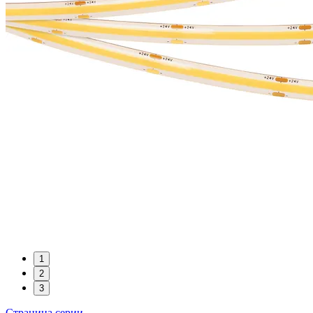
1
2
3
Страница серии