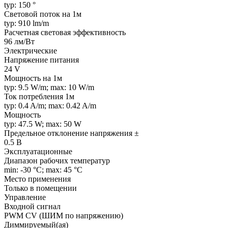
typ: 150 °
Световой поток на 1м
typ: 910 lm/m
Расчетная световая эффективность
96 лм/Вт
Электрические
Напряжение питания
24 V
Мощность на 1м
typ: 9.5 W/m; max: 10 W/m
Ток потребления 1м
typ: 0.4 A/m; max: 0.42 A/m
Мощность
typ: 47.5 W; max: 50 W
Предельное отклонение напряжения ±
0.5 В
Эксплуатационные
Диапазон рабочих температур
min: -30 °C; max: 45 °C
Место применения
Только в помещении
Управление
Входной сигнал
PWM СV (ШИМ по напряжению)
Диммируемый(ая)