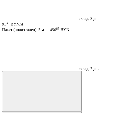
склад, 3 дня
33
91
BYN/м
65
Пакет (полиэтилен): 5 м —
456
BYN
склад, 3 дня