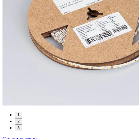
1
2
3
Страница серии