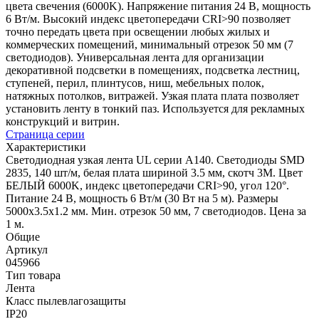
цвета свечения (6000K). Напряжение питания 24 В, мощность
6 Вт/м. Высокий индекс цветопередачи CRI>90 позволяет
точно передать цвета при освещении любых жилых и
коммерческих помещений, минимальный отрезок 50 мм (7
светодиодов). Универсальная лента для организации
декоративной подсветки в помещениях, подсветка лестниц,
ступеней, перил, плинтусов, ниш, мебельных полок,
натяжных потолков, витражей. Узкая плата плата позволяет
установить ленту в тонкий паз. Используется для рекламных
конструкций и витрин.
Страница серии
Характеристики
Светодиодная узкая лента UL серии A140. Светодиоды SMD
2835, 140 шт/м, белая плата шириной 3.5 мм, скотч 3M. Цвет
БЕЛЫЙ 6000K, индекс цветопередачи CRI>90, угол 120°.
Питание 24 В, мощность 6 Вт/м (30 Вт на 5 м). Размеры
5000x3.5x1.2 мм. Мин. отрезок 50 мм, 7 светодиодов. Цена за
1 м.
Общие
Артикул
045966
Тип товара
Лента
Класс пылевлагозащиты
IP20