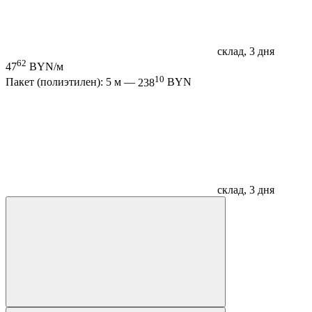
склад, 3 дня
62
47
BYN/м
10
Пакет (полиэтилен): 5 м —
238
BYN
склад, 3 дня