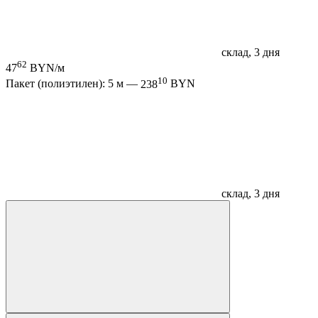
склад, 3 дня
62
47
BYN/м
10
Пакет (полиэтилен): 5 м —
238
BYN
склад, 3 дня