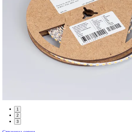
1
2
3
Страница серии