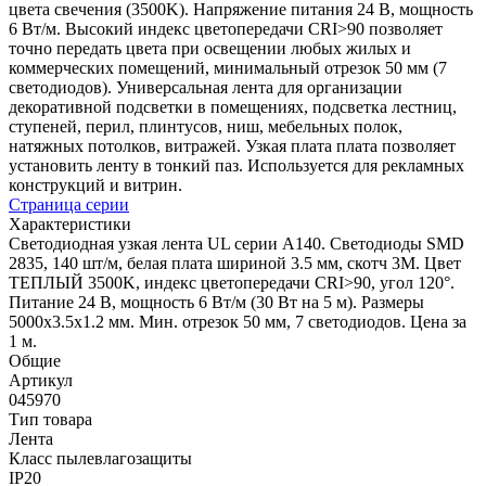
цвета свечения (3500K). Напряжение питания 24 В, мощность
6 Вт/м. Высокий индекс цветопередачи CRI>90 позволяет
точно передать цвета при освещении любых жилых и
коммерческих помещений, минимальный отрезок 50 мм (7
светодиодов). Универсальная лента для организации
декоративной подсветки в помещениях, подсветка лестниц,
ступеней, перил, плинтусов, ниш, мебельных полок,
натяжных потолков, витражей. Узкая плата плата позволяет
установить ленту в тонкий паз. Используется для рекламных
конструкций и витрин.
Страница серии
Характеристики
Светодиодная узкая лента UL серии A140. Светодиоды SMD
2835, 140 шт/м, белая плата шириной 3.5 мм, скотч 3M. Цвет
ТЕПЛЫЙ 3500K, индекс цветопередачи CRI>90, угол 120°.
Питание 24 В, мощность 6 Вт/м (30 Вт на 5 м). Размеры
5000x3.5x1.2 мм. Мин. отрезок 50 мм, 7 светодиодов. Цена за
1 м.
Общие
Артикул
045970
Тип товара
Лента
Класс пылевлагозащиты
IP20