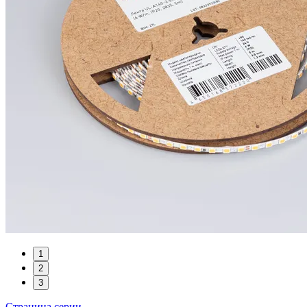
1
2
3
Страница серии