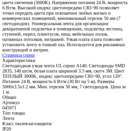
цвета свечения (3000K). Напряжение питания 24 В, мощность
6 Вт/м. Высокий индекс цветопередачи CRI>90 позволяет
точно передать цвета при освещении любых жилых и
коммерческих помещений, минимальный отрезок 50 мм (7
светодиодов). Универсальная лента для организации
декоративной подсветки в помещениях, подсветка лестниц,
ступеней, перил, плинтусов, ниш, мебельных полок,
натяжных потолков, витражей. Узкая плата плата позволяет
установить ленту в тонкий паз. Используется для рекламных
конструкций и витрин.
Страница серии
Характеристики
Светодиодная узкая лента UL серии A140. Светодиоды SMD
2835, 140 шт/м, белая плата шириной 3.5 мм, скотч 3M. Цвет
ТЕПЛЫЙ 3000K, индекс цветопередачи CRI>90, угол 120°.
Питание 24 В, мощность 6 Вт/м (30 Вт на 5 м). Размеры
5000x3.5x1.2 мм. Мин. отрезок 50 мм, 7 светодиодов. Цена за
1 м.
Общие
Артикул
045971
Тип товара
Лента
Класс пылевлагозащиты
IP20