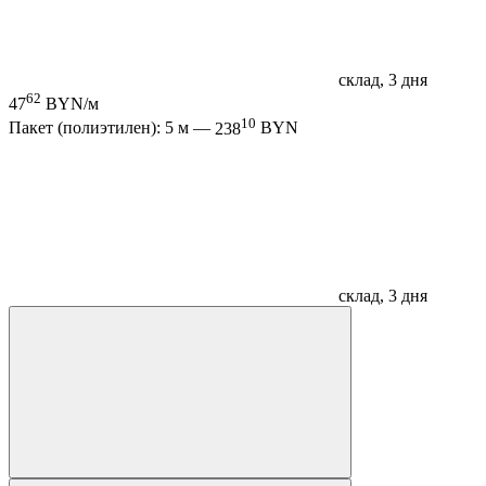
склад, 3 дня
62
47
BYN/м
10
Пакет (полиэтилен): 5 м —
238
BYN
склад, 3 дня